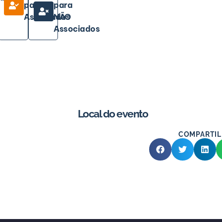
para
para
Associados
NÃO
Associados
Local do evento
COMPARTIL