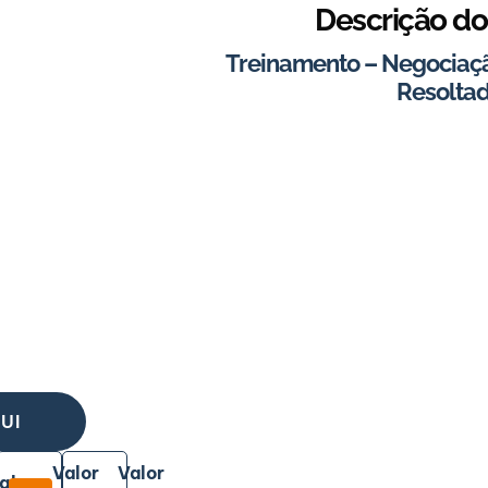
Descrição do
Treinamento – Negociaçã
Resolta
UI
Valor
Valor
ala