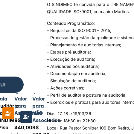
O SINDIMEC te convida para o TREINAM
QUALIDADE ISO-9001, com Jairo Martins.
Conteúdo Programático:
– Requisitos da ISO 9001 – 2015;
– Processo de gestão da qualidade e sistem
– Planejamento de auditorias internas;
– Etapas pré auditoria;
– Execução de auditoria;
– Atividades pós auditoria;
– Documentação em auditoria;
– Simulação de auditoria;
UI
– Ações corretivas;
– Perfil de auditor e postura na auditoria;
ala
Valor
Valor
– Exercícios e praticas para auditores intern
uditório
para
para
o
Associados
NÃO
Dias: 17, 18 e 19/03/26.
INDIMEC
R$
Associados
Horário: 18h30 às 22h30.
Piso
440,00
R$
Local: Rua Pastor Schliper 109 Bom Retiro, Jo