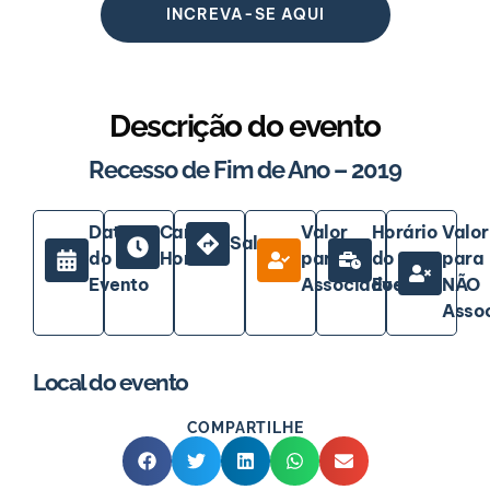
INCREVA-SE AQUI
Descrição do evento
Recesso de Fim de Ano – 2019
Data
Carga
Valor
Horário
Valor
Sala
do
Horária
para
do
para
Evento
Associados
Evento
NÃO
Asso
Local do evento
COMPARTILHE