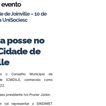
 evento
 de Joinville – 10 de
a UniSociesc
a posse no
Cidade de
lle
do o Conselho Municipal de
ille (CMDSJ), conhecido como
22.
seu presidente Ivo Pruner Júnior.
m vai representar o SINDIMET