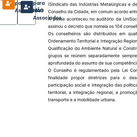
para
para
(Sindicato das Indústrias Metalúrgicas e de 
Associados
NÃO
Conselho da Cidade, em comum acordo ent
Associados
A posse aconteceu no auditório da UniSoc
assinou o decreto que nomeia os 104 conselhe
Os conselheiros são distribuídos em quat
Ordenamento Territorial e Integração Regio
Qualificação do Ambiente Natural e Constr
grupos se reúnem separadamente sempre 
aprofundada do assunto de sua competênci
O Conselho é regulamentado pela Lei Co
finalidade propor diretrizes para o de
participação social e integração das polí
territorial, a integração regional, a promo
transporte e a mobilidade urbana.