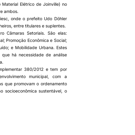
Material Elétrico de Joinville) no
re ambos.
iesc, onde o prefeito Udo Döhler
iros, entre titulares e suplentes.
ro Câmaras Setoriais. São elas:
nal; Promoção Econômica e Social;
uído; e Mobilidade Urbana. Estes
que há necessidade de análise
a.
mplementar 380/2012 e tem por
senvolvimento municipal, com a
ticas que promovam o ordenamento
ção socioeconômica sustentável, o