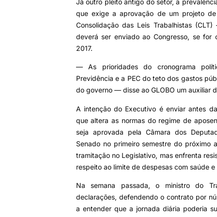
Já outro pleito antigo do setor, a prevalênc
que exige a aprovação de um projeto de l
Consolidação das Leis Trabalhistas (CLT
deverá ser enviado ao Congresso, se for
2017.
— As prioridades do cronograma polít
Previdência e a PEC do teto dos gastos públ
do governo — disse ao GLOBO um auxiliar d
A intenção do Executivo é enviar antes da
que altera as normas do regime de aposen
seja aprovada pela Câmara dos Deputa
Senado no primeiro semestre do próximo a
tramitação no Legislativo, mas enfrenta resi
respeito ao limite de despesas com saúde e
Na semana passada, o ministro do Tra
declarações, defendendo o contrato por n
a entender que a jornada diária poderia su