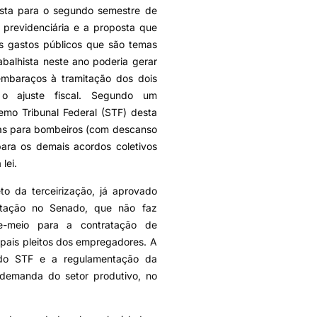
hista para o segundo semestre de
 previdenciária e a proposta que
os gastos públicos que são temas
abalhista neste ano poderia gerar
 embaraços à tramitação dos dois
a o ajuste fiscal. Segundo um
remo Tribunal Federal (STF) desta
oras para bombeiros (com descanso
para os demais acordos coletivos
lei.
to da terceirização, já aprovado
tação no Senado, que não faz
ade-meio para a contratação de
ipais pleitos dos empregadores. A
 do STF e a regulamentação da
 demanda do setor produtivo, no