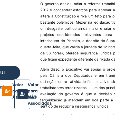
O governo decidiu adiar a reforma trabal
2017 e concentrar esforços para aprovar a
altera a Constituição e fixa um teto para 
bastante polêmicos. Mexer na legislação tr
um desgaste político ainda maior e criar
projetos considerados relevantes par
interlocutor do Planalto, a decisão do Sup
quarta-feira, que valida a jornada de 12 h
de 36 horas), oferece segurança jurídica 
que fixam expediente diferente da fixada da 
Além disso, o Executivo vai apoiar o proje
UI
pela Câmara dos Deputados e em trami
distinção entre atividade-fim e ativid
Valor
Valor
ala
trabalhadores terceirizados — um dos princ
para
para
avaliação do governo é que a decisão
Associados
NÃO
terceirização já atendem em boa parte a
Associados
sentido de reduzir a insegurança jurídica.