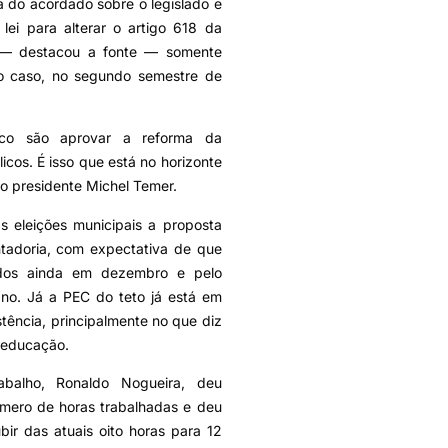
ia do acordado sobre o legislado e
ei para alterar o artigo 618 da
) — destacou a fonte — somente
 o caso, no segundo semestre de
ico são aprovar a reforma da
icos. É isso que está no horizonte
o presidente Michel Temer.
s eleições municipais a proposta
tadoria, com expectativa de que
dos ainda em dezembro e pelo
no. Já a PEC do teto já está em
stência, principalmente no que diz
 educação.
balho, Ronaldo Nogueira, deu
úmero de horas trabalhadas e deu
bir das atuais oito horas para 12