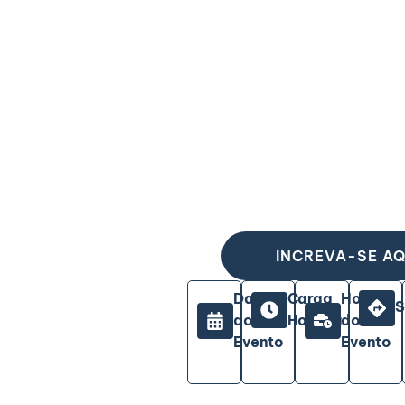
INCREVA-SE AQ
Data
Carga
Horário
S
do
Horária
do
Evento
Evento