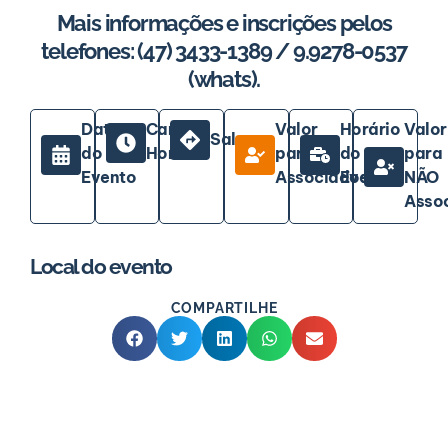
Mais informações e inscrições pelos
telefones: (47) 3433-1389 / 9.9278-0537
(whats).
Data
Carga
Valor
Horário
Valor
Sala
do
Horária
para
do
para
Evento
Associados
Evento
NÃO
Asso
Local do evento
COMPARTILHE