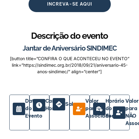
INCREVA-SE AQUI
Descrição do evento
Jantar de Aniversário SINDIMEC
[button title=”CONFIRA O QUE ACONTECEU NO EVENTO”
link=”https://sindimec.org.br/2018/09/21/aniversario-45-
anos-sindimec/” align=”center”]
Data
Carga
Valor
Horário
Valor
Sala
do
Horária
para
do
para
Evento
Associados
Evento
NÃO
Asso