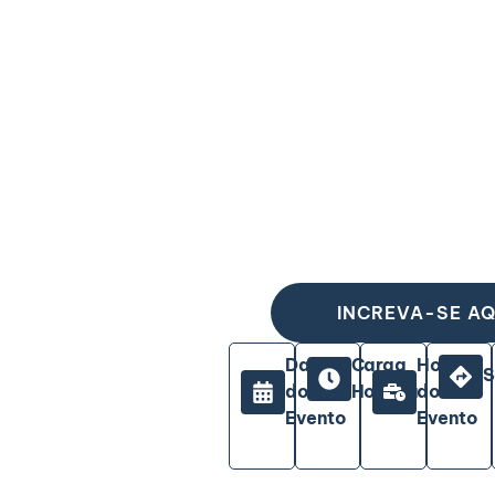
INCREVA-SE AQ
Data
Carga
Horário
S
do
Horária
do
Evento
Evento