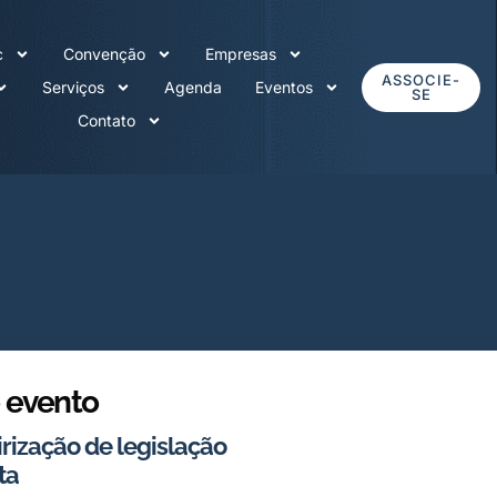
c
Convenção
Empresas
ASSOCIE-
Serviços
Agenda
Eventos
SE
Contato
 evento
rização de legislação
ta