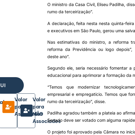
O ministro da Casa Civil, Eliseu Padilha, di
rumo da terceirização”.
A declaração, feita nesta nesta quinta-feir
e executivos em São Paulo, gerou uma salva
Nas estimativas do ministro, a reforma tr
reforma da Previdência ou logo depois”,
deste ano”.
Segundo ele, seria necessário fomentar a p
educacional para aprimorar a formação da 
UI
“Temos que modernizar tecnologicamen
empresarial e empregatício. Temos que fo
Valor
Valor
rumo da terceirização”, disse.
ala
para
para
Padilha agradou também a plateia ao afirma
Associados
NÃO
Senado deve ser votado com alguma rapide
Associados
O projeto foi aprovado pela Câmara no iníc