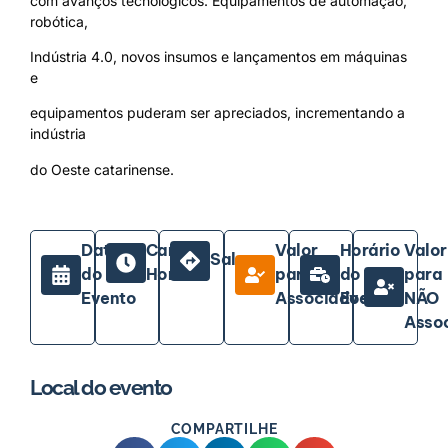
com avanços tecnológicos. Equipamentos de automação,
robótica,
Indústria 4.0, novos insumos e lançamentos em máquinas
e
equipamentos puderam ser apreciados, incrementando a
indústria
do Oeste catarinense.
Data
Carga
Valor
Horário
Valor
Sala
do
Horária
para
do
para
Evento
Associados
Evento
NÃO
Asso
Local do evento
COMPARTILHE